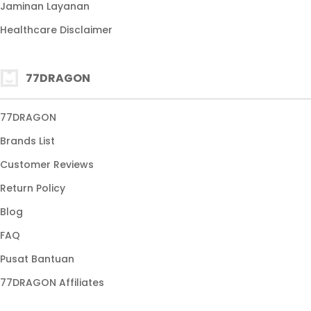
Jaminan Layanan
Healthcare Disclaimer
77DRAGON
77DRAGON
Brands List
Customer Reviews
Return Policy
Blog
FAQ
Pusat Bantuan
77DRAGON Affiliates