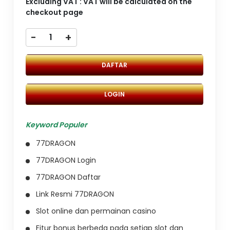
Excluding VAT : VAT will be calculated on the
checkout page
-
+
DAFTAR
LOGIN
Keyword Populer
77DRAGON
77DRAGON Login
77DRAGON Daftar
Link Resmi 77DRAGON
Slot online dan permainan casino
Fitur bonus berbeda pada setiap slot dan