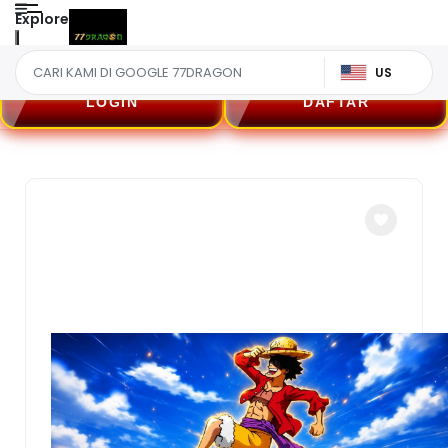
Explore
US
LOGIN
DAFTAR