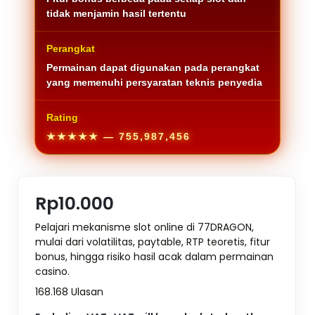
tidak menjamin hasil tertentu
Perangkat
Permainan dapat digunakan pada perangkat
yang memenuhi persyaratan teknis penyedia
Rating
★★★★★
— 755,987,456
Rp10.000
Pelajari mekanisme slot online di 77DRAGON,
mulai dari volatilitas, paytable, RTP teoretis, fitur
bonus, hingga risiko hasil acak dalam permainan
casino.
168.168 Ulasan