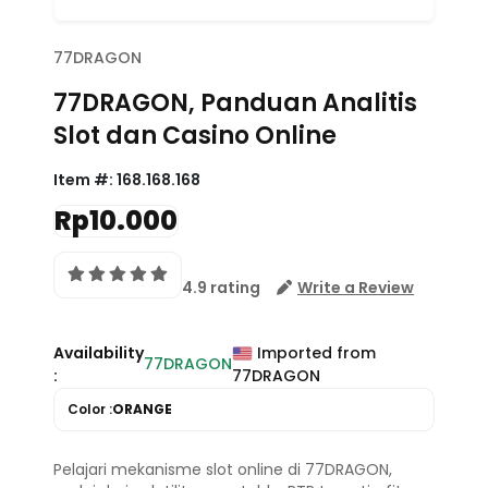
77DRAGON
77DRAGON, Panduan Analitis
Slot dan Casino Online
Item #:
168.168.168
Rp10.000
4.9 rating
Write a Review
Availability
Imported from
77DRAGON
:
77DRAGON
Color :
ORANGE
Pelajari mekanisme slot online di 77DRAGON,