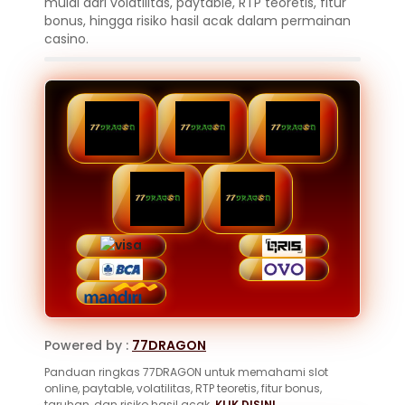
mulai dari volatilitas, paytable, RTP teoretis, fitur
bonus, hingga risiko hasil acak dalam permainan
casino.
Powered by :
77DRAGON
Panduan ringkas 77DRAGON untuk memahami slot
online, paytable, volatilitas, RTP teoretis, fitur bonus,
taruhan, dan risiko hasil acak.
KLIK DISINI
.