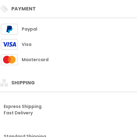
PAYMENT
Paypal
Visa
Mastercard
SHIPPING
Express Shipping
Fast Delivery
Standard Shipping