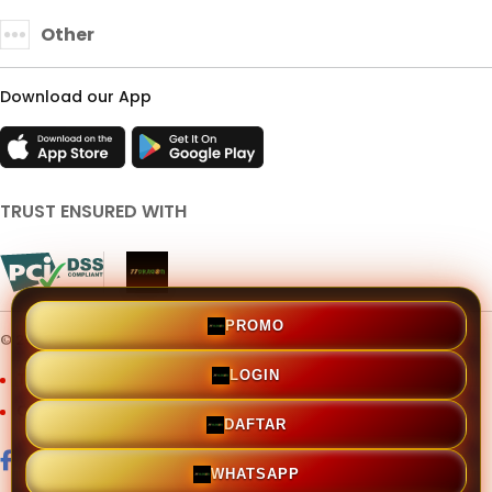
Other
Download our App
TRUST ENSURED WITH
PROMO
© 2026 77DRAGON.
LOGIN
Terms & Conditions
Privacy Policy
About Us
Contact Us
DAFTAR
WHATSAPP