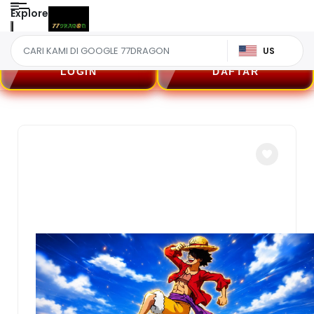
Explore
US
LOGIN
DAFTAR