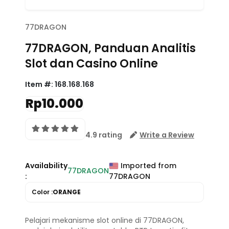
77DRAGON
77DRAGON, Panduan Analitis
Slot dan Casino Online
Item #:
168.168.168
Rp10.000
4.9 rating
Write a Review
Availability
Imported from
77DRAGON
:
77DRAGON
Color :
ORANGE
Pelajari mekanisme slot online di 77DRAGON,