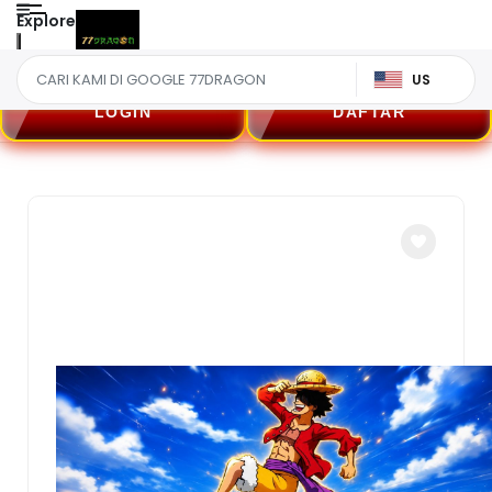
Explore
US
LOGIN
DAFTAR