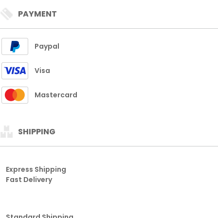
PAYMENT
Paypal
Visa
Mastercard
SHIPPING
Express Shipping
Fast Delivery
Standard Shipping