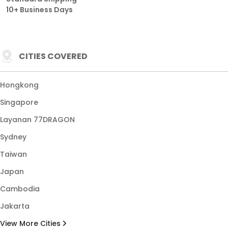
10+ Business Days
CITIES COVERED
Hongkong
Singapore
Layanan 77DRAGON
Sydney
Taiwan
Japan
Cambodia
Jakarta
View More Cities