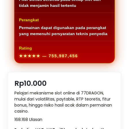
tidak menjamin hasil tertentu
Perangkat
Permainan dapat digunakan pada perangkat
yang memenuhi persyaratan teknis penyedia
Rating
★★★★★
— 755,987,456
Rp10.000
Pelajari mekanisme slot online di 77DRAGON,
mulai dari volatilitas, paytable, RTP teoretis, fitur
bonus, hingga risiko hasil acak dalam permainan
casino.
168.168 Ulasan