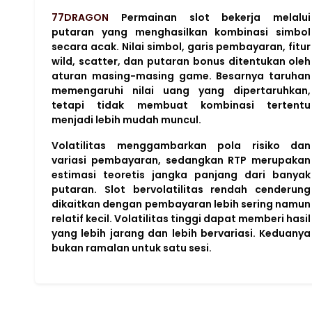
77DRAGON
Permainan slot bekerja melalui
putaran yang menghasilkan kombinasi simbol
secara acak. Nilai simbol, garis pembayaran, fitur
wild, scatter, dan putaran bonus ditentukan oleh
aturan masing-masing game. Besarnya taruhan
memengaruhi nilai uang yang dipertaruhkan,
tetapi tidak membuat kombinasi tertentu
menjadi lebih mudah muncul.
Volatilitas menggambarkan pola risiko dan
variasi pembayaran, sedangkan RTP merupakan
estimasi teoretis jangka panjang dari banyak
putaran. Slot bervolatilitas rendah cenderung
dikaitkan dengan pembayaran lebih sering namun
relatif kecil. Volatilitas tinggi dapat memberi hasil
yang lebih jarang dan lebih bervariasi. Keduanya
bukan ramalan untuk satu sesi.