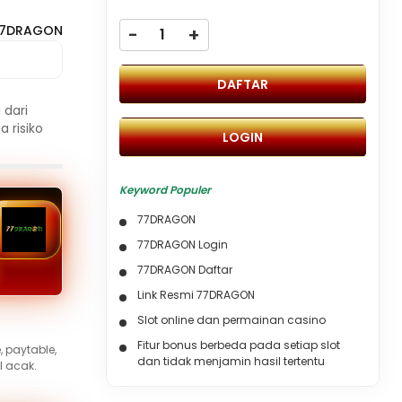
77DRAGON
-
+
DAFTAR
 dari
a risiko
LOGIN
Keyword Populer
77DRAGON
77DRAGON Login
77DRAGON Daftar
Link Resmi 77DRAGON
Slot online dan permainan casino
Fitur bonus berbeda pada setiap slot
 paytable,
dan tidak menjamin hasil tertentu
il acak.
Permainan dapat digunakan pada