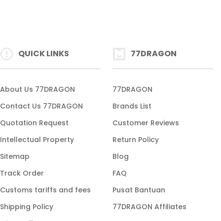
QUICK LINKS
77DRAGON
About Us 77DRAGON
77DRAGON
Contact Us 77DRAGON
Brands List
Quotation Request
Customer Reviews
Intellectual Property
Return Policy
Sitemap
Blog
Track Order
FAQ
Customs tariffs and fees
Pusat Bantuan
Shipping Policy
77DRAGON Affiliates