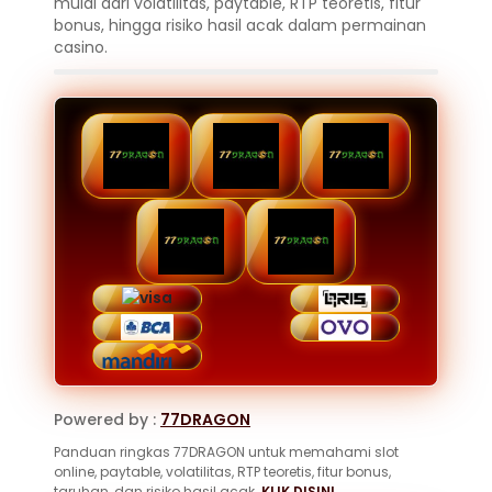
mulai dari volatilitas, paytable, RTP teoretis, fitur
bonus, hingga risiko hasil acak dalam permainan
casino.
Powered by :
77DRAGON
Panduan ringkas 77DRAGON untuk memahami slot
online, paytable, volatilitas, RTP teoretis, fitur bonus,
taruhan, dan risiko hasil acak.
KLIK DISINI
.