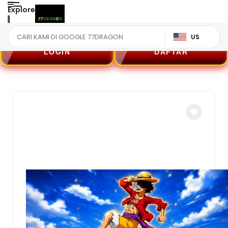
Explore
US
LOGIN
DAFTAR