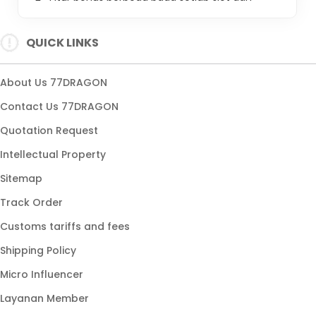
tidak menjamin hasil tertentu
Permainan dapat digunakan pada
QUICK LINKS
perangkat yang memenuhi persyaratan
teknis penyedia
About Us 77DRAGON
Contact Us 77DRAGON
Quotation Request
Intellectual Property
Sitemap
Track Order
Customs tariffs and fees
Shipping Policy
Micro Influencer
Layanan Member