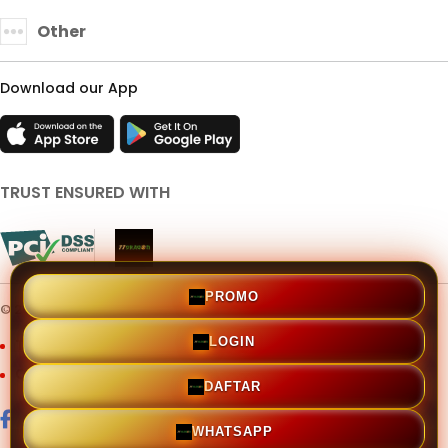
Other
Download our App
TRUST ENSURED WITH
PROMO
© 2026 77DRAGON.
LOGIN
Terms & Conditions
Privacy Policy
About Us
Contact Us
DAFTAR
WHATSAPP