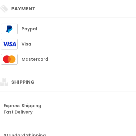
PAYMENT
Paypal
Visa
Mastercard
SHIPPING
Express Shipping
Fast Delivery
Standard Shipping