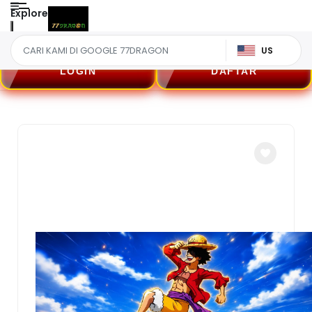
Explore
US
LOGIN
DAFTAR