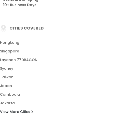
10+ Business Days
CITIES COVERED
Hongkong
Singapore
Layanan 77DRAGON
Sydney
Taiwan
Japan
Cambodia
Jakarta
View More Cities