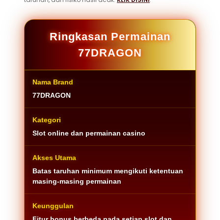
Ringkasan Permainan
77DRAGON
Nama Brand
77DRAGON
Kategori
Slot online dan permainan casino
Akses Utama
Batas taruhan minimum mengikuti ketentuan
masing-masing permainan
Keunggulan
Fitur bonus berbeda pada setiap slot dan