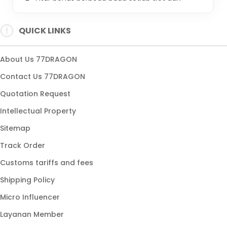
tidak menjamin hasil tertentu
Permainan dapat digunakan pada
QUICK LINKS
perangkat yang memenuhi persyaratan
teknis penyedia
About Us 77DRAGON
Contact Us 77DRAGON
Quotation Request
Intellectual Property
Sitemap
Track Order
Customs tariffs and fees
Shipping Policy
Micro Influencer
Layanan Member