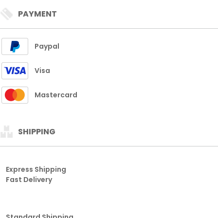
PAYMENT
Paypal
Visa
Mastercard
SHIPPING
Express Shipping
Fast Delivery
Standard Shipping