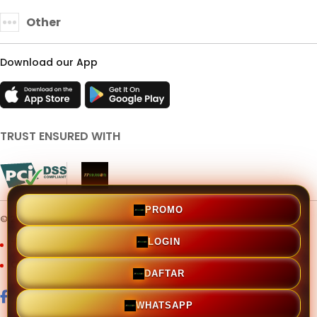
Other
Download our App
TRUST ENSURED WITH
PROMO
© 2026 77DRAGON.
LOGIN
Terms & Conditions
Privacy Policy
About Us
Contact Us
DAFTAR
WHATSAPP