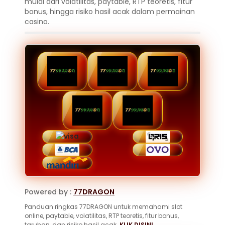
mulai dari volatilitas, paytable, RTP teoretis, fitur
bonus, hingga risiko hasil acak dalam permainan
casino.
Powered by :
77DRAGON
Panduan ringkas 77DRAGON untuk memahami slot
online, paytable, volatilitas, RTP teoretis, fitur bonus,
taruhan, dan risiko hasil acak.
KLIK DISINI
.