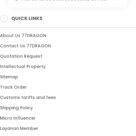
tidak menjamin hasil tertentu
Permainan dapat digunakan pada
QUICK LINKS
perangkat yang memenuhi persyaratan
teknis penyedia
About Us 77DRAGON
Contact Us 77DRAGON
Quotation Request
Intellectual Property
Sitemap
Track Order
Customs tariffs and fees
Shipping Policy
Micro Influencer
Layanan Member