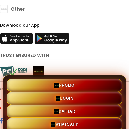
Other
Download our App
TRUST ENSURED WITH
PROMO
© 2026 77DRAGON.
LOGIN
Terms & Conditions
Privacy Policy
About Us
Contact Us
DAFTAR
WHATSAPP