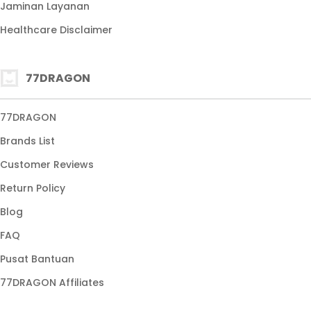
Jaminan Layanan
Healthcare Disclaimer
77DRAGON
77DRAGON
Brands List
Customer Reviews
Return Policy
Blog
FAQ
Pusat Bantuan
77DRAGON Affiliates