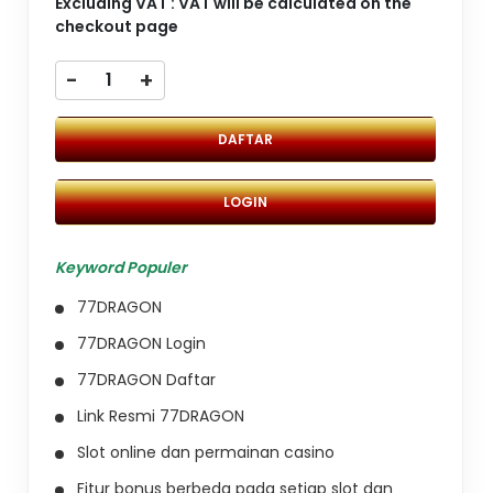
Excluding VAT : VAT will be calculated on the
checkout page
-
+
DAFTAR
LOGIN
Keyword Populer
77DRAGON
77DRAGON Login
77DRAGON Daftar
Link Resmi 77DRAGON
Slot online dan permainan casino
Fitur bonus berbeda pada setiap slot dan