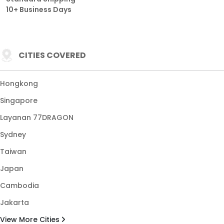
10+ Business Days
CITIES COVERED
Hongkong
Singapore
Layanan 77DRAGON
Sydney
Taiwan
Japan
Cambodia
Jakarta
View More Cities