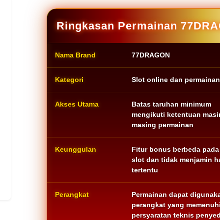
Ringkasan Permainan 77DR
Nama Brand
77DRAGON
Kategori
Slot online dan permainan
Akses Utama
Batas taruhan minimum
mengikuti ketentuan masi
masing permainan
Keunggulan
Fitur bonus berbeda pada
slot dan tidak menjamin ha
tertentu
Perangkat
Permainan dapat digunak
perangkat yang memenuh
persyaratan teknis penyed