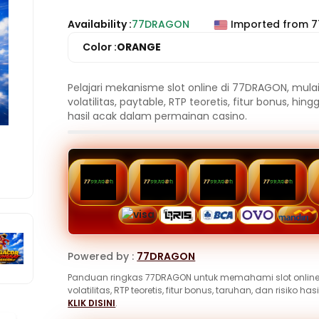
Availability :
77DRAGON
Imported from 
Color :
ORANGE
Pelajari mekanisme slot online di 77DRAGON, mulai
volatilitas, paytable, RTP teoretis, fitur bonus, hingg
hasil acak dalam permainan casino.
Powered by :
77DRAGON
Panduan ringkas 77DRAGON untuk memahami slot online,
volatilitas, RTP teoretis, fitur bonus, taruhan, dan risiko has
KLIK DISINI
.