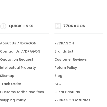
QUICK LINKS
77DRAGON
About Us 77DRAGON
77DRAGON
Contact Us 77DRAGON
Brands List
Quotation Request
Customer Reviews
Intellectual Property
Return Policy
Sitemap
Blog
Track Order
FAQ
Customs tariffs and fees
Pusat Bantuan
Shipping Policy
77DRAGON Affiliates