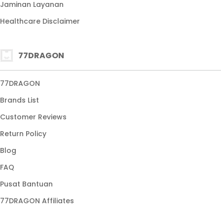
Jaminan Layanan
Healthcare Disclaimer
77DRAGON
77DRAGON
Brands List
Customer Reviews
Return Policy
Blog
FAQ
Pusat Bantuan
77DRAGON Affiliates