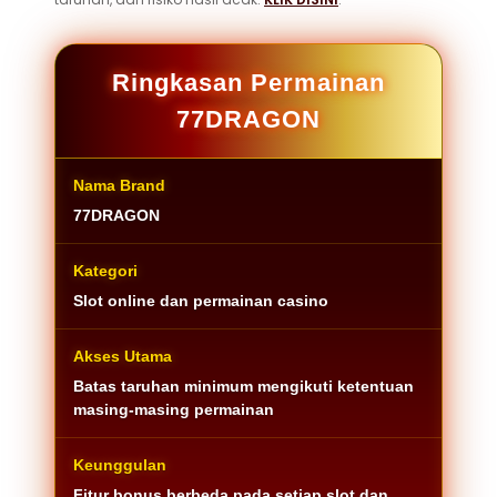
Ringkasan Permainan
77DRAGON
Nama Brand
77DRAGON
Kategori
Slot online dan permainan casino
Akses Utama
Batas taruhan minimum mengikuti ketentuan
masing-masing permainan
Keunggulan
Fitur bonus berbeda pada setiap slot dan