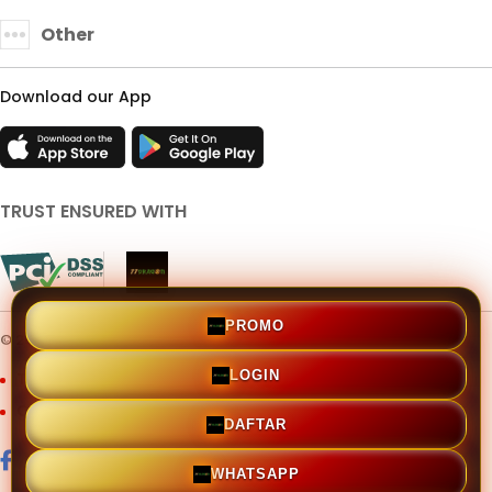
Other
Download our App
TRUST ENSURED WITH
PROMO
© 2026 77DRAGON.
LOGIN
Terms & Conditions
Privacy Policy
About Us
Contact Us
DAFTAR
WHATSAPP