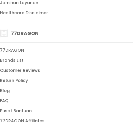
Jaminan Layanan
Healthcare Disclaimer
77DRAGON
77DRAGON
Brands List
Customer Reviews
Return Policy
Blog
FAQ
Pusat Bantuan
77DRAGON Affiliates