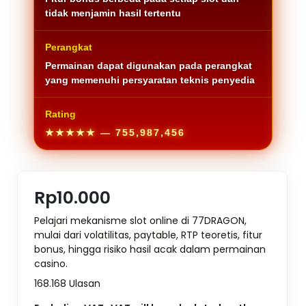
tidak menjamin hasil tertentu
Perangkat
Permainan dapat digunakan pada perangkat
yang memenuhi persyaratan teknis penyedia
Rating
★★★★★
— 755,987,456
Rp10.000
Pelajari mekanisme slot online di 77DRAGON,
mulai dari volatilitas, paytable, RTP teoretis, fitur
bonus, hingga risiko hasil acak dalam permainan
casino.
168.168 Ulasan