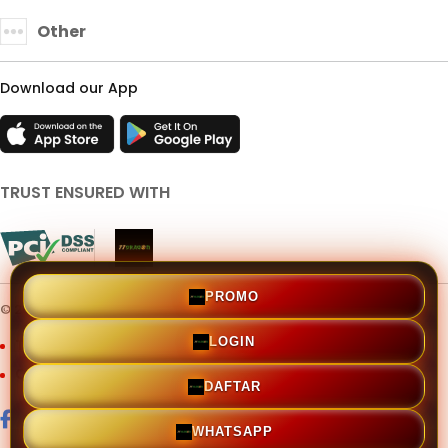
Other
Download our App
TRUST ENSURED WITH
PROMO
© 2026 77DRAGON.
LOGIN
Terms & Conditions
Privacy Policy
About Us
Contact Us
DAFTAR
WHATSAPP