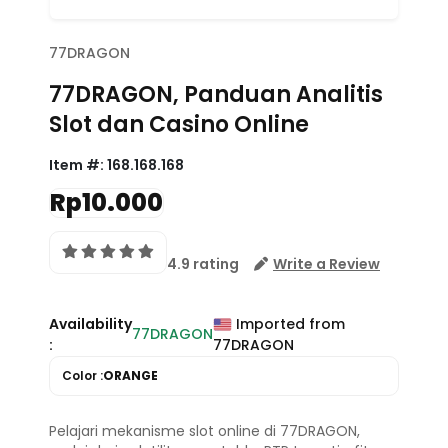
77DRAGON
77DRAGON, Panduan Analitis
Slot dan Casino Online
Item #:
168.168.168
Rp10.000
4.9 rating
Write a Review
Availability
Imported from
77DRAGON
:
77DRAGON
Color :
ORANGE
Pelajari mekanisme slot online di 77DRAGON,