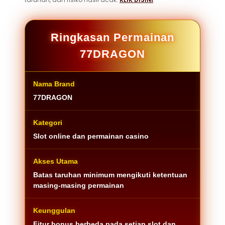
Ringkasan Permainan
77DRAGON
Nama Brand
77DRAGON
Kategori
Slot online dan permainan casino
Akses Utama
Batas taruhan minimum mengikuti ketentuan
masing-masing permainan
Keunggulan
Fitur bonus berbeda pada setiap slot dan