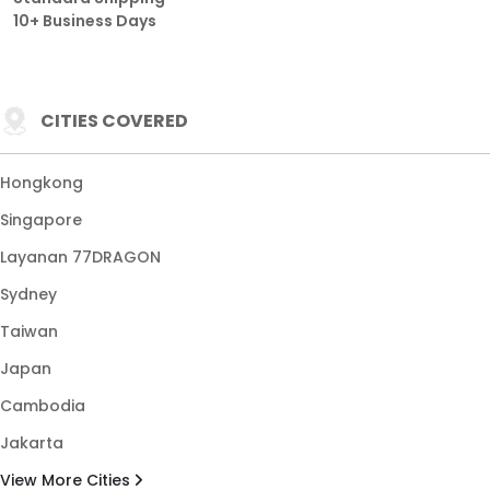
10+ Business Days
CITIES COVERED
Hongkong
Singapore
Layanan 77DRAGON
Sydney
Taiwan
Japan
Cambodia
Jakarta
View More Cities