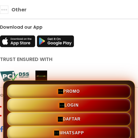
Other
Download our App
TRUST ENSURED WITH
PROMO
© 2026 77DRAGON.
LOGIN
Terms & Conditions
Privacy Policy
About Us
Contact Us
DAFTAR
WHATSAPP