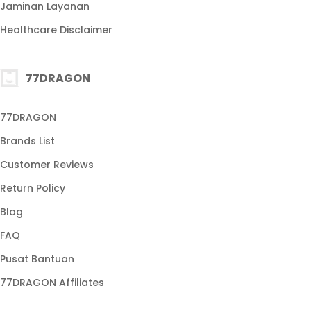
Jaminan Layanan
Healthcare Disclaimer
77DRAGON
77DRAGON
Brands List
Customer Reviews
Return Policy
Blog
FAQ
Pusat Bantuan
77DRAGON Affiliates