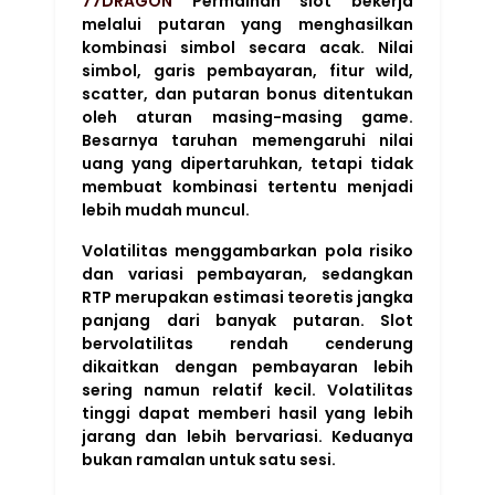
77DRAGON
Permainan slot bekerja
melalui putaran yang menghasilkan
kombinasi simbol secara acak. Nilai
simbol, garis pembayaran, fitur wild,
scatter, dan putaran bonus ditentukan
oleh aturan masing-masing game.
Besarnya taruhan memengaruhi nilai
uang yang dipertaruhkan, tetapi tidak
membuat kombinasi tertentu menjadi
lebih mudah muncul.
Volatilitas menggambarkan pola risiko
dan variasi pembayaran, sedangkan
RTP merupakan estimasi teoretis jangka
panjang dari banyak putaran. Slot
bervolatilitas rendah cenderung
dikaitkan dengan pembayaran lebih
sering namun relatif kecil. Volatilitas
tinggi dapat memberi hasil yang lebih
jarang dan lebih bervariasi. Keduanya
bukan ramalan untuk satu sesi.