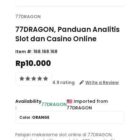
77DRAGON
77DRAGON, Panduan Analitis
Slot dan Casino Online
Item #:
168.168.168
Rp10.000
4.9 rating
Write a Review
Availability
Imported from
77DRAGON
:
77DRAGON
Color :
ORANGE
Pelajari mekanisme slot online di 77DRAGON,