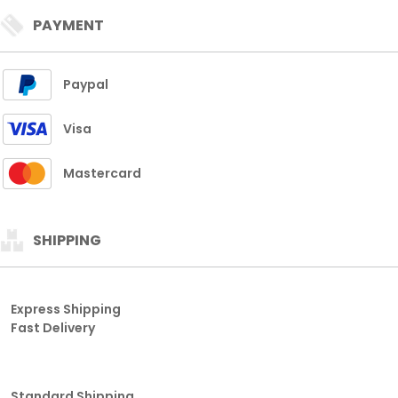
PAYMENT
Paypal
Visa
Mastercard
SHIPPING
Express Shipping
Fast Delivery
Standard Shipping