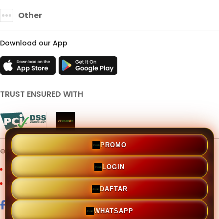
Other
Download our App
TRUST ENSURED WITH
PROMO
© 2026 77DRAGON.
LOGIN
Terms & Conditions
Privacy Policy
About Us
Contact Us
DAFTAR
WHATSAPP