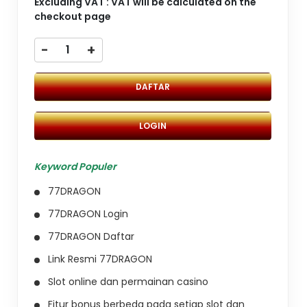
Excluding VAT : VAT will be calculated on the
checkout page
-
+
DAFTAR
LOGIN
Keyword Populer
77DRAGON
77DRAGON Login
77DRAGON Daftar
Link Resmi 77DRAGON
Slot online dan permainan casino
Fitur bonus berbeda pada setiap slot dan