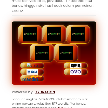
mulai dari volatilitas, paytable, RTP teoretis, fitur
bonus, hingga risiko hasil acak dalam permainan
casino.
Powered by :
77DRAGON
Panduan ringkas 77DRAGON untuk memahami slot
online, paytable, volatilitas, RTP teoretis, fitur bonus,
taruhan, dan risiko hasil acak.
KLIK DISINI
.