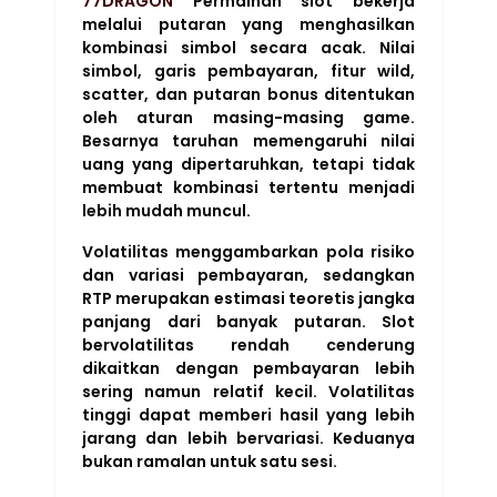
77DRAGON
Permainan slot bekerja
melalui putaran yang menghasilkan
kombinasi simbol secara acak. Nilai
simbol, garis pembayaran, fitur wild,
scatter, dan putaran bonus ditentukan
oleh aturan masing-masing game.
Besarnya taruhan memengaruhi nilai
uang yang dipertaruhkan, tetapi tidak
membuat kombinasi tertentu menjadi
lebih mudah muncul.
Volatilitas menggambarkan pola risiko
dan variasi pembayaran, sedangkan
RTP merupakan estimasi teoretis jangka
panjang dari banyak putaran. Slot
bervolatilitas rendah cenderung
dikaitkan dengan pembayaran lebih
sering namun relatif kecil. Volatilitas
tinggi dapat memberi hasil yang lebih
jarang dan lebih bervariasi. Keduanya
bukan ramalan untuk satu sesi.