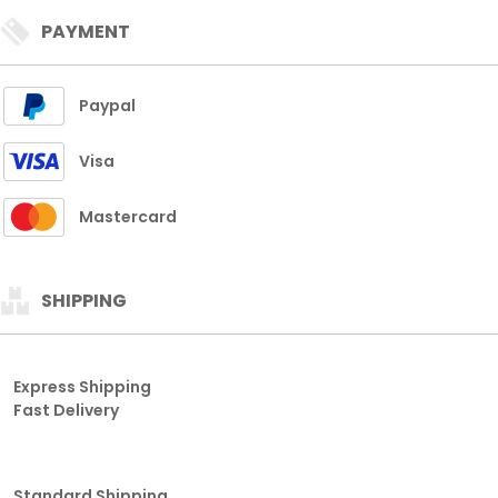
PAYMENT
Paypal
Visa
Mastercard
SHIPPING
Express Shipping
Fast Delivery
Standard Shipping