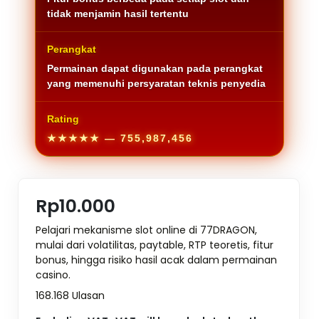
tidak menjamin hasil tertentu
Perangkat
Permainan dapat digunakan pada perangkat
yang memenuhi persyaratan teknis penyedia
Rating
★★★★★
— 755,987,456
Rp10.000
Pelajari mekanisme slot online di 77DRAGON,
mulai dari volatilitas, paytable, RTP teoretis, fitur
bonus, hingga risiko hasil acak dalam permainan
casino.
168.168 Ulasan