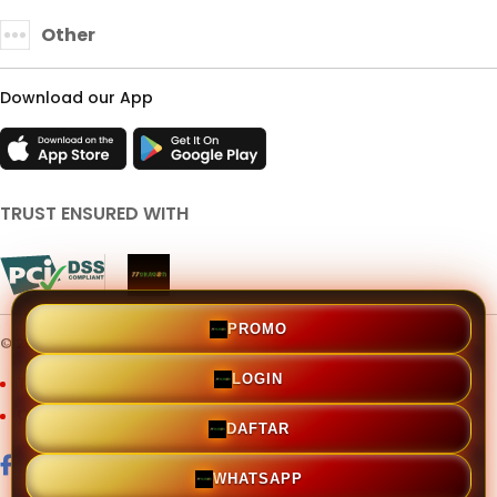
Other
Download our App
TRUST ENSURED WITH
PROMO
© 2026 77DRAGON.
LOGIN
Terms & Conditions
Privacy Policy
About Us
Contact Us
DAFTAR
WHATSAPP