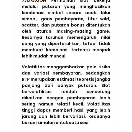
77DRAGON
Permainan slot bekerja
melalui putaran yang menghasilkan
kombinasi simbol secara acak. Nilai
simbol, garis pembayaran, fitur wild,
scatter, dan putaran bonus ditentukan
oleh aturan masing-masing game.
Besarnya taruhan memengaruhi nilai
uang yang dipertaruhkan, tetapi tidak
membuat kombinasi tertentu menjadi
lebih mudah muncul.
Volatilitas menggambarkan pola risiko
dan variasi pembayaran, sedangkan
RTP merupakan estimasi teoretis jangka
panjang dari banyak putaran. Slot
bervolatilitas rendah cenderung
dikaitkan dengan pembayaran lebih
sering namun relatif kecil. Volatilitas
tinggi dapat memberi hasil yang lebih
jarang dan lebih bervariasi. Keduanya
bukan ramalan untuk satu sesi.